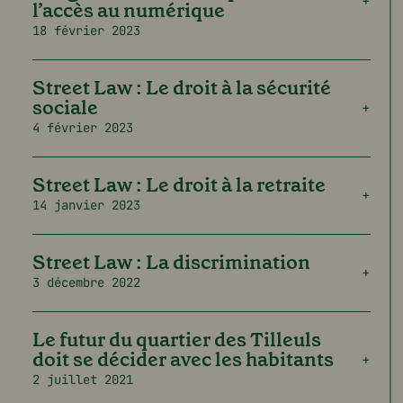
l’accès au numérique
certains pouvoirs publics peut-elle
18 février 2023
être menacée d’existence du seul fait
d’un désaccord municipal ?
Du café associatif au service
Street Law : Le droit à la sécurité
public de proximité : un modèle
sociale
d’ancrage local
4 février 2023
Né de l’initiative d’habitants et de
professionnels face à la ghettoïsation
Street Law : Le droit à la retraite
de leur quartier, le Café associatif
14 janvier 2023
des Tilleuls s’est construit comme un
lieu d’accueil, de convivialité et
d’entraide ouvert à toutes les
Street Law : La discrimination
générations.
3 décembre 2022
Grâce à un fonctionnement démocratique,
des activités gratuites, l’implication
bénévole et l’appui de dispositifs
Le futur du quartier des Tilleuls
d’insertion, il a progressivement
doit se décider avec les habitants
assuré des missions d’intérêt général :
2 juillet 2021
médiation sociale, accompagnement