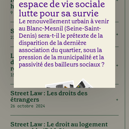
espace de vie sociale
handicap
lutte pour sa survie
9 décembre 2024
Le renouvellement urbain à venir
au Blanc-Mesnil (Seine-Saint-
Street Law : La justice en France
Denis) sera-t-il le prétexte de la
23 novembre 2024
disparition de la dernière
association du quartier, sous la
Les droits des locataires relogés
pression de la municipalité et la
dans le cadre d’un projet de
passivité des bailleurs sociaux ?
renouvellement urbain
15 novembre 2024
Street Law : Les droits des
étrangers
26 octobre 2024
Street Law : Le droit au logement