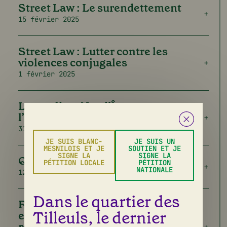
Street Law : Le surendettement
15 février 2025
Street Law : Lutter contre les
violences conjugales
1 février 2025
Les ateliers Nutri’Âges avec
l’association Appui
31 janvier 2025
JE SUIS BLANC-
JE SUIS UN
MESNILOIS ET JE
SOUTIEN ET JE
SIGNE LA
SIGNE LA
Questionnaire 2024
PÉTITION LOCALE
PÉTITION
NATIONALE
12 décembre 2024
Dans le quartier des
Forfait Améthyste : les transports
Tilleuls, le dernier
en commun pour les personnes
retraitées ou porteuses de