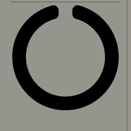
administratif, soutien aux personnes
vulnérables, prévention du
vieillissement, accès au droit, espace
de sociabilité, culture et mémoire
locale. Ce développement progressif l’a
transformé en un véritable centre
social alternatif, reconnu et fréquenté
bien au-delà du seul quartier.
Un acteur essentiel aujourd’hui
menacé par le renouvellement
urbain
Malgré sa reconnaissance publique et
son rôle unique pour les habitants, Le
Tilia est aujourd’hui menacé
d’expulsion sans solution de relogement
viable en raison des travaux liés au
renouvellement urbain. Cette situation
crée une contradiction majeure :
l’association, dont les actions