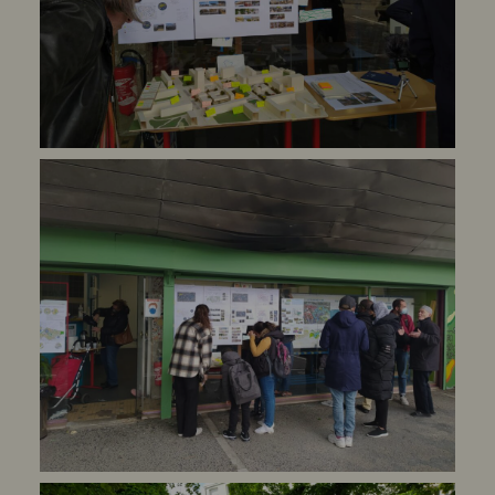
transformé en un véritable centre
social alternatif, reconnu et fréquenté
bien au-delà du seul quartier.
Un acteur essentiel aujourd’hui
menacé par le renouvellement
urbain
Malgré sa reconnaissance publique et
son rôle unique pour les habitants, Le
Tilia est aujourd’hui menacé
d’expulsion sans solution de relogement
viable en raison des travaux liés au
renouvellement urbain. Cette situation
crée une contradiction majeure :
l’association, dont les actions
répondent précisément aux objectifs
fixés par les textes du projet urbain,
se voit fragilisée par les mêmes
dynamiques censées renforcer la
cohésion sociale.