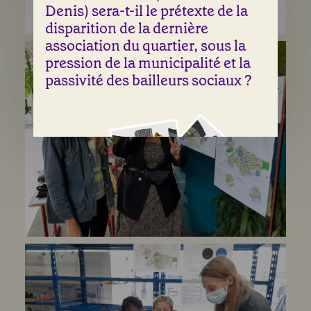
Denis) sera-t-il le prétexte de la
disparition de la dernière
association du quartier, sous la
pression de la municipalité et la
passivité des bailleurs sociaux ?
Une illustration de Laura Abry & Sean Fangous
Entre les rideaux de fer tirés du
centre commercial et les débris
d’incendie, les Tilleuls semblent à