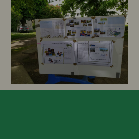
Au-delà du risque de fermeture, cette
situation met en cause la continuité de
services essentiels, l’avenir de
plusieurs emplois et la préservation
d’un lieu de sociabilité dans un
quartier déjà fortement touché par les
fermetures de commerces, l’érosion du
lien social et la dispersion des
habitants. Elle interroge également les
libertés associatives, menacées dès
lors que des lieux citoyens sont
fragilisés pour des raisons politiques
LIRE EN ENTIER
Le Tilia
09 50 24
|
06 62 14
Design graphique:
82 15
95 41
Jeanne Triboul
7 allée Viollet Le
contact@letilia.org
Développement web:
Duc, 93150 Le Blanc
Thomas Virzi
Mesnil
Instagram
|
Facebook