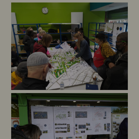
public de proximité : un modèle
d’ancrage local
Né de l’initiative d’habitants et de
professionnels face à la ghettoïsation
de leur quartier, le Café associatif
des Tilleuls s’est construit comme un
lieu d’accueil, de convivialité et
d’entraide ouvert à toutes les
générations.
Grâce à un fonctionnement démocratique,
des activités gratuites, l’implication
bénévole et l’appui de dispositifs
d’insertion, il a progressivement
assuré des missions d’intérêt général :
médiation sociale, accompagnement
administratif, soutien aux personnes
vulnérables, prévention du
vieillissement, accès au droit, espace
de sociabilité, culture et mémoire
locale. Ce développement progressif l’a