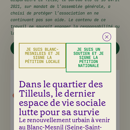
2021, sur mandat de l’assemblée générale, a
choisi de protéger l’association en ne
continuant pas son aide. Le contenu de ce
travail ne saurait engager la responsabilité ou
la réputation du Tilia.
LIVRET "LE FUTUR DES TILLEULS DOIT SE
JE SUIS BLANC-
JE SUIS UN
DÉCIDER AVEC LES HABITANTS"
MESNILOIS ET JE
SOUTIEN ET JE
SIGNE LA
SIGNE LA
PÉTITION LOCALE
PÉTITION
NATIONALE
Dans le quartier des
Tilleuls, le dernier
espace de vie sociale
lutte pour sa survie
Le renouvellement urbain à venir
au Blanc-Mesnil (Seine-Saint-