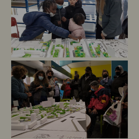
l’abandon. Pourtant, derrière la vitre
embuée du Tilia, le café associatif du
quartier, des bénévoles s’affairent
encore, obstinés à maintenir un peu de
vie au cœur du vide. Mais pour combien
de temps ? Sous le coup d’une procédure
d’expulsion, l’association, active
depuis quinze ans, doit quitter son
local au nom du renouvellement urbain
du quartier. Et si des solutions de
relogement existent, elles demeurent
bloquées par un verrou politique qui
interroge les libertés associatives :
comment une association reconnue pour
son utilité sociale et soutenue par
certains pouvoirs publics peut-elle
être menacée d’existence du seul fait
d’un désaccord municipal ?
Du café associatif au service