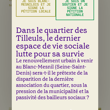
JE SUIS BLANC-
JE SUIS UN
régulièrement
MESNILOIS ET JE
SOUTIEN ET JE
samedi!
SIGNE LA
SIGNE LA
ou
PÉTITION LOCALE
PÉTITION
ponctuellement,
NATIONALE
toute aide est
la bienvenue au
Dans le quartier des
Tilia:
animation
Tilleuls, le dernier
d’atelier,
espace de vie sociale
cuisine,
accueil et
lutte pour sa survie
accompagnement
Le renouvellement urbain à venir
social,
au Blanc-Mesnil (Seine-Saint-
comptabilité,
bonne humeur:
Denis) sera-t-il le prétexte de la
nous avons
disparition de la dernière
besoin de tous
association du quartier, sous la
vos talents!
pression de la municipalité et la
passivité des bailleurs sociaux ?