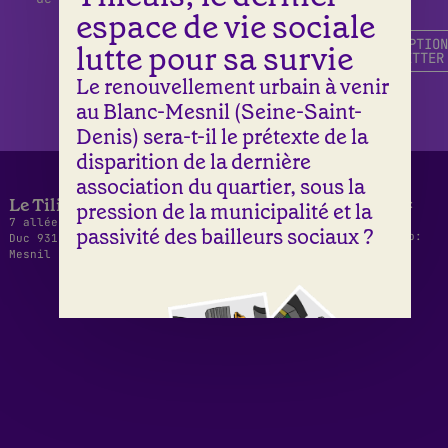
espace de vie sociale
Facebook
ADHÉRER
DEVENIR
INSCRIPTION
lutte pour sa survie
AU
BÉNÉVOLE
NEWSLETTER
TILIA
Le renouvellement urbain à venir
au Blanc-Mesnil (Seine-Saint-
Denis) sera-t-il le prétexte de la
disparition de la dernière
association du quartier, sous la
Le Tilia
09 50 24
|
06 62 14
Design graphique:
pression de la municipalité et la
82 15
95 41
Jeanne Triboul
7 allée Viollet-le-
passivité des bailleurs sociaux ?
contact@letilia.org
Développement web:
Duc 93150 Le Blanc-
Thomas Virzi
Mesnil
Instagram
|
Facebook