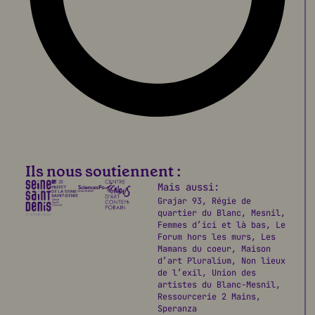
situation met en cause la continuité de
services essentiels, l’avenir de
plusieurs emplois et la préservation
d’un lieu de sociabilité dans un
quartier déjà fortement touché par les
fermetures de commerces, l’érosion du
lien social et la dispersion des
habitants. Elle interroge également les
libertés associatives, menacées dès
lors que des lieux citoyens sont
Ils nous soutiennent :
fragilisés pour des raisons politiques
Mais aussi:
Grajar 93, Régie de
quartier du Blanc, Mesnil,
LIRE EN ENTIER
Femmes d’ici et là bas, Le
Forum hors les murs, Les
Mamans du coeur, Maison
d’art Pluralium, Non lieux
de l’exil, Union des
artistes du Blanc-Mesnil,
Ressourcerie 2 Mains,
Speranza