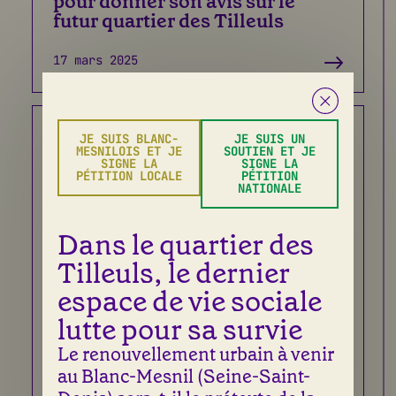
pour donner son avis sur le
futur quartier des Tilleuls
17 mars 2025
JE SUIS BLANC-
JE SUIS UN
MESNILOIS ET JE
SOUTIEN ET JE
SIGNE LA
SIGNE LA
PÉTITION LOCALE
PÉTITION
NATIONALE
Dans le quartier des
Tilleuls, le dernier
espace de vie sociale
Au Blanc-Mesnil, la
municipalité réduit au silence
lutte pour sa survie
les voix citoyennes
Le renouvellement urbain à venir
au Blanc-Mesnil (Seine-Saint-