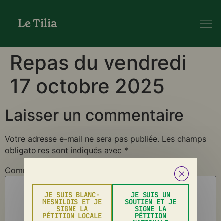
Le Tilia
Repas du vendredi
17 octobre 2025
Laisser un commentaire
Votre adresse e-mail ne sera pas publiée.
Les champs
obligatoires sont indiqués avec
*
Commentaire
*
JE SUIS BLANC-
JE SUIS UN
MESNILOIS ET JE
SOUTIEN ET JE
SIGNE LA
SIGNE LA
PÉTITION LOCALE
PÉTITION