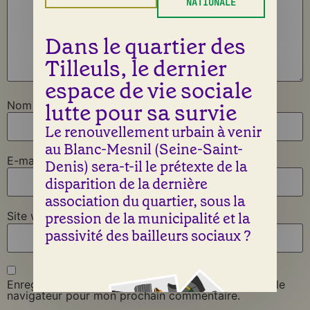
NATIONALE
Dans le quartier des
Tilleuls, le dernier
espace de vie sociale
lutte pour sa survie
Nom
*
Le renouvellement urbain à venir
au Blanc-Mesnil (Seine-Saint-
E-mail
*
Denis) sera-t-il le prétexte de la
disparition de la dernière
association du quartier, sous la
pression de la municipalité et la
Site web
passivité des bailleurs sociaux ?
Enregistrer mon nom, mon e-mail et mon site dans le
navigateur pour mon prochain commentaire.