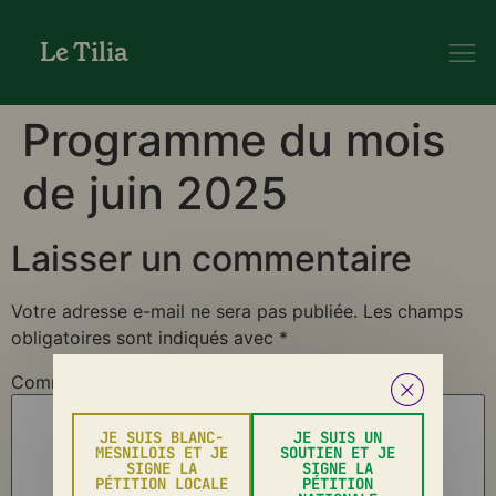
Le Tilia
Programme du mois
de juin 2025
Laisser un commentaire
Votre adresse e-mail ne sera pas publiée.
Les champs
obligatoires sont indiqués avec
*
Commentaire
*
JE SUIS BLANC-
JE SUIS UN
MESNILOIS ET JE
SOUTIEN ET JE
SIGNE LA
SIGNE LA
PÉTITION LOCALE
PÉTITION