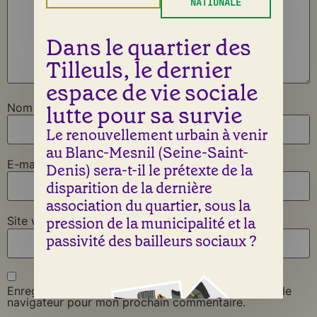
NATIONALE
Dans le quartier des
Tilleuls, le dernier
espace de vie sociale
lutte pour sa survie
Nom
*
Le renouvellement urbain à venir
au Blanc-Mesnil (Seine-Saint-
E-mail
*
Denis) sera-t-il le prétexte de la
disparition de la dernière
association du quartier, sous la
pression de la municipalité et la
Site web
passivité des bailleurs sociaux ?
Enregistrer mon nom, mon e-mail et mon site dans le
navigateur pour mon prochain commentaire.