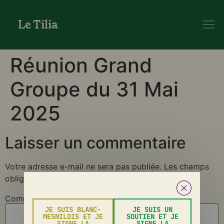
Le Tilia
Réunion Grand
Groupe du 31 Mai
2025
Laisser un commentaire
Votre adresse e-mail ne sera pas publiée.
Les champs
obligatoires sont indiqués avec
*
Commentaire
*
JE SUIS BLANC-
JE SUIS UN
MESNILOIS ET JE
SOUTIEN ET JE
SIGNE LA
SIGNE LA