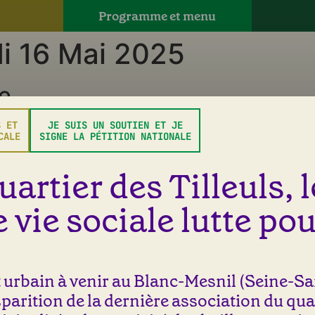
Programme et menu
i 16 Mai 2025
e
S ET
JE SUIS UN SOUTIEN ET JE
 champs obligatoires sont indiqués avec
*
CALE
SIGNE LA PÉTITION NATIONALE
uartier des Tilleuls, 
 vie sociale lutte pou
urbain à venir au Blanc-Mesnil (Seine-Sai
isparition de la dernière association du qua