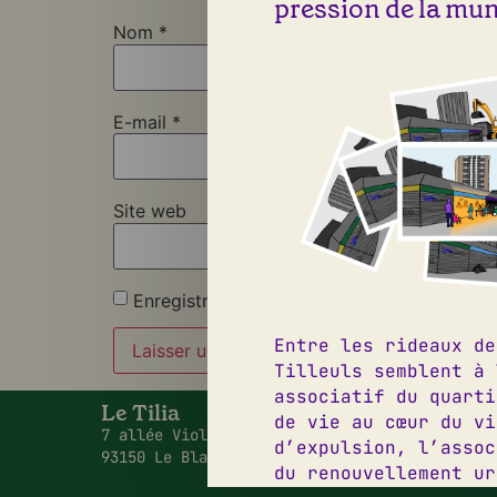
pression de la muni
Nom
*
E-mail
*
Site web
Enregistrer mon nom, mon e-mail et mon si
Entre les rideaux de
Tilleuls semblent à 
associatif du quarti
Le Tilia
09 50 2
de vie au cœur du vi
7 allée Viollet Le Duc,
contact
d’expulsion, l’assoc
93150 Le Blanc Mesnil
Instagr
du renouvellement ur