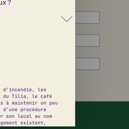
ux ?
s d’incendie, les
e du Tilia, le café
és à maintenir un peu
esign graphique:
Jeanne Triboul
p d’une procédure
éveloppement web:
Thomas Virzi
er son local au nom
ogement existent,