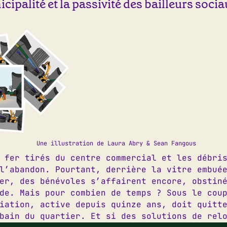
cipalité et la passivité des bailleurs socia
te dans le navigateur pour mon prochain commentaire.
Une illustration de Laura Abry & Sean Fangous
 fer tirés du centre commercial et les débri
l’abandon. Pourtant, derrière la vitre embué
er, des bénévoles s’affairent encore, obstin
4 82 15
|
06 62 14 95 41
D
de. Mais pour combien de temps ? Sous le cou
@letilia.org
D
iation, active depuis quinze ans, doit quitt
am
|
Facebook
bain du quartier. Et si des solutions de rel