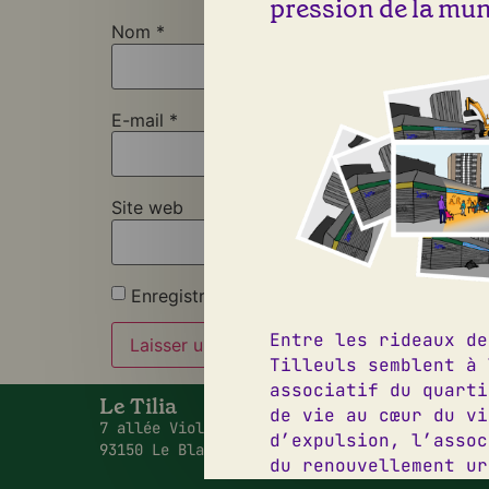
pression de la muni
Nom
*
E-mail
*
Site web
Enregistrer mon nom, mon e-mail et mon si
Entre les rideaux de
Tilleuls semblent à 
associatif du quarti
Le Tilia
09 50 2
de vie au cœur du vi
7 allée Viollet Le Duc,
contact
d’expulsion, l’assoc
93150 Le Blanc Mesnil
Instagr
du renouvellement ur