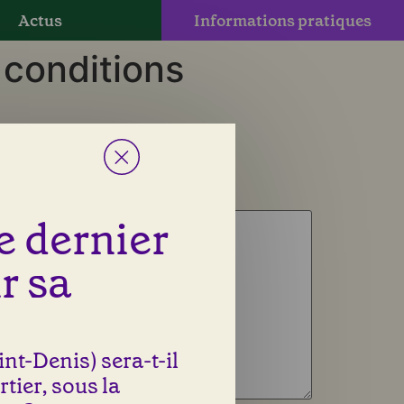
Actus
Informations pratiques
 conditions
le dernier
r sa
nt-Denis) sera-t-il
rtier, sous la