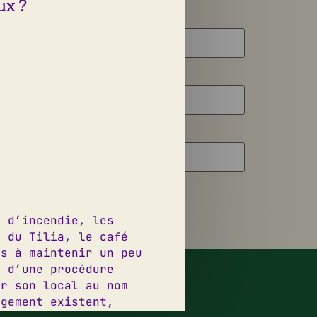
ux ?
s d’incendie, les
e du Tilia, le café
és à maintenir un peu
esign graphique:
Jeanne Triboul
p d’une procédure
éveloppement web:
Thomas Virzi
er son local au nom
ogement existent,