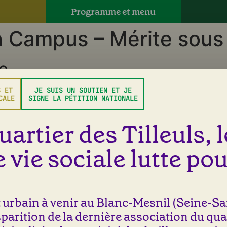
Programme et menu
on Campus – Mérite sous
e
S ET
JE SUIS UN SOUTIEN ET JE
 champs obligatoires sont indiqués avec
*
CALE
SIGNE LA PÉTITION NATIONALE
uartier des Tilleuls, 
 vie sociale lutte pou
urbain à venir au Blanc-Mesnil (Seine-Sai
isparition de la dernière association du qua