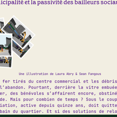
cipalité et la passivité des bailleurs socia
te dans le navigateur pour mon prochain commentaire.
Une illustration de Laura Abry & Sean Fangous
 fer tirés du centre commercial et les débri
l’abandon. Pourtant, derrière la vitre embué
er, des bénévoles s’affairent encore, obstin
4 82 15
|
06 62 14 95 41
D
de. Mais pour combien de temps ? Sous le cou
@letilia.org
D
iation, active depuis quinze ans, doit quitt
am
|
Facebook
bain du quartier. Et si des solutions de rel