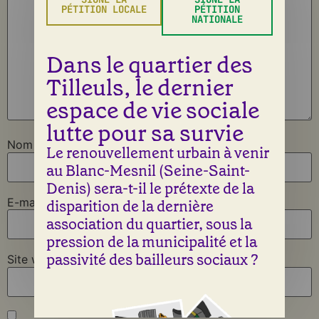
PÉTITION LOCALE
PÉTITION
NATIONALE
Dans le quartier des
Tilleuls, le dernier
espace de vie sociale
lutte pour sa survie
Nom
*
Le renouvellement urbain à venir
au Blanc-Mesnil (Seine-Saint-
Denis) sera-t-il le prétexte de la
E-mail
*
disparition de la dernière
association du quartier, sous la
pression de la municipalité et la
passivité des bailleurs sociaux ?
Site web