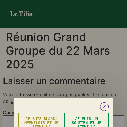
Le Tilia
Réunion Grand
Groupe du 22 Mars
2025
Laisser un commentaire
Votre adresse e-mail ne sera pas publiée.
Les champs
obligatoires sont indiqués avec
*
Commentaire
*
JE SUIS BLANC-
JE SUIS UN
MESNILOIS ET JE
SOUTIEN ET JE
SIGNE LA
SIGNE LA