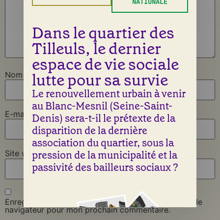
NATIONALE
Dans le quartier des
Tilleuls, le dernier
espace de vie sociale
lutte pour sa survie
Nom
*
Le renouvellement urbain à venir
au Blanc-Mesnil (Seine-Saint-
E-mail
*
Denis) sera-t-il le prétexte de la
disparition de la dernière
association du quartier, sous la
pression de la municipalité et la
Site web
passivité des bailleurs sociaux ?
Enregistrer mon nom, mon e-mail et mon site dans le
navigateur pour mon prochain commentaire.