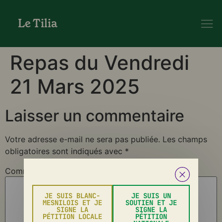
Le Tilia
Repas du Vendredi
21 Mars 2025
Laisser un commentaire
Votre adresse e-mail ne sera pas publiée.
Les champs
obligatoires sont indiqués avec
*
Commentaire
*
JE SUIS BLANC-
JE SUIS UN
MESNILOIS ET JE
SOUTIEN ET JE
SIGNE LA
SIGNE LA
PÉTITION LOCALE
PÉTITION