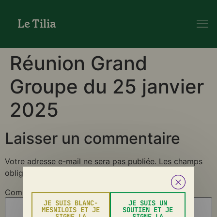
Le Tilia
Réunion Grand
Groupe du 25 janvier
2025
Laisser un commentaire
Votre adresse e-mail ne sera pas publiée.
Les champs
obligatoires sont indiqués avec
*
Commentaire
*
JE SUIS BLANC-
JE SUIS UN
MESNILOIS ET JE
SOUTIEN ET JE
SIGNE LA
SIGNE LA