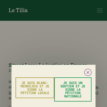
Le Tilia
Street Law : La justice en France
23 novembre 2024
Une à deux fois par mois au Tilia, les
JE SUIS BLANC-
JE SUIS UN
MESNILOIS ET JE
SOUTIEN ET JE
étudiants de la
Clinique de l’École de droit de
SIGNE LA
SIGNE LA
Sciences Po
animent un atelier
d’accès au droit
PÉTITION LOCALE
PÉTITION
NATIONALE
dans le cadre du projet «
Street Law
».