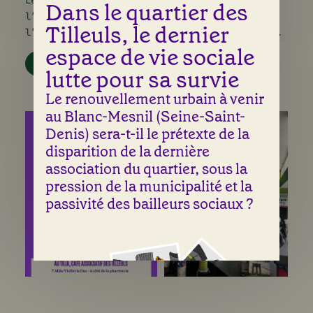
Le samedi 23 novembre 2024, il a été proposé
Dans le quartier des
l’étude du système judiciaire français sous
Tilleuls, le dernier
l’angle du service public de l’accès au droit.
espace de vie sociale
PRÉSENTATION POWERPOINT
lutte pour sa survie
Le renouvellement urbain à venir
au Blanc-Mesnil (Seine-Saint-
Denis) sera-t-il le prétexte de la
disparition de la dernière
association du quartier, sous la
pression de la municipalité et la
passivité des bailleurs sociaux ?