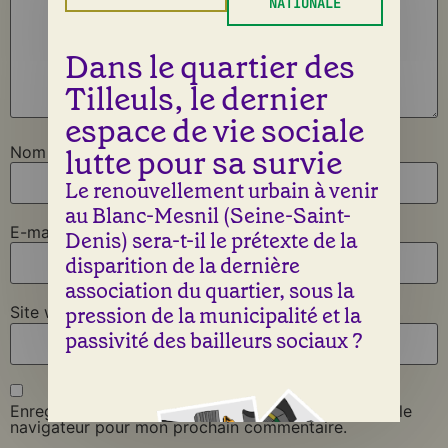
NATIONALE
Dans le quartier des
Tilleuls, le dernier
espace de vie sociale
lutte pour sa survie
Nom
*
Le renouvellement urbain à venir
au Blanc-Mesnil (Seine-Saint-
E-mail
*
Denis) sera-t-il le prétexte de la
disparition de la dernière
association du quartier, sous la
pression de la municipalité et la
Site web
passivité des bailleurs sociaux ?
Enregistrer mon nom, mon e-mail et mon site dans le
navigateur pour mon prochain commentaire.