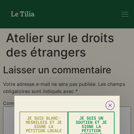
Le Tilia
Atelier sur le droits
des étrangers
Laisser un commentaire
Votre adresse e-mail ne sera pas publiée.
Les champs
obligatoires sont indiqués avec
*
Commentaire
*
JE SUIS BLANC-
JE SUIS UN
MESNILOIS ET JE
SOUTIEN ET JE
SIGNE LA
SIGNE LA
PÉTITION LOCALE
PÉTITION