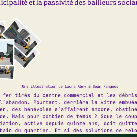
cipalité et la passivité des bailleurs socia
te dans le navigateur pour mon prochain commentaire.
Une illustration de Laura Abry & Sean Fangous
 fer tirés du centre commercial et les débri
l’abandon. Pourtant, derrière la vitre embué
er, des bénévoles s’affairent encore, obstin
4 82 15
|
06 62 14 95 41
D
de. Mais pour combien de temps ? Sous le cou
@letilia.org
D
iation, active depuis quinze ans, doit quitt
am
|
Facebook
bain du quartier. Et si des solutions de rel