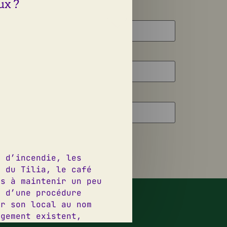
ux ?
s d’incendie, les
e du Tilia, le café
és à maintenir un peu
esign graphique:
Jeanne Triboul
p d’une procédure
éveloppement web:
Thomas Virzi
er son local au nom
ogement existent,