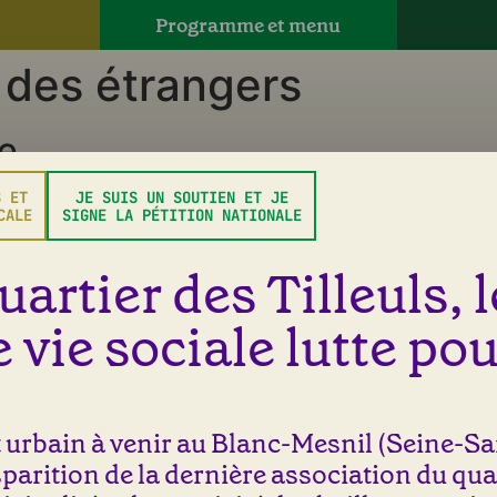
Programme et menu
t des étrangers
e
S ET
JE SUIS UN SOUTIEN ET JE
 champs obligatoires sont indiqués avec
*
CALE
SIGNE LA PÉTITION NATIONALE
uartier des Tilleuls, 
 vie sociale lutte pou
urbain à venir au Blanc-Mesnil (Seine-Sai
isparition de la dernière association du qua