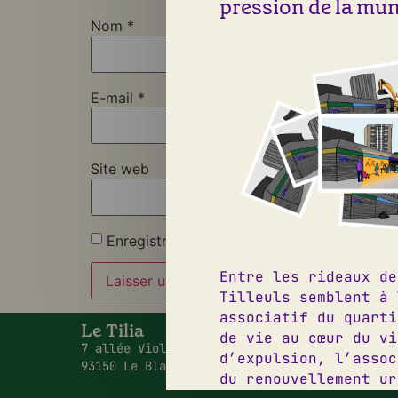
pression de la muni
Nom
*
E-mail
*
Site web
Enregistrer mon nom, mon e-mail et mon si
Entre les rideaux de
Tilleuls semblent à 
associatif du quarti
Le Tilia
09 50 2
de vie au cœur du vi
7 allée Viollet Le Duc,
contact
d’expulsion, l’assoc
93150 Le Blanc Mesnil
Instagr
du renouvellement ur