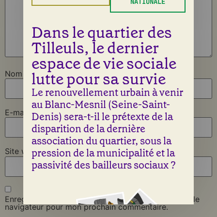
NATIONALE
Dans le quartier des
Tilleuls, le dernier
espace de vie sociale
lutte pour sa survie
Nom
*
Le renouvellement urbain à venir
au Blanc-Mesnil (Seine-Saint-
E-mail
*
Denis) sera-t-il le prétexte de la
disparition de la dernière
association du quartier, sous la
pression de la municipalité et la
Site web
passivité des bailleurs sociaux ?
Enregistrer mon nom, mon e-mail et mon site dans le
navigateur pour mon prochain commentaire.