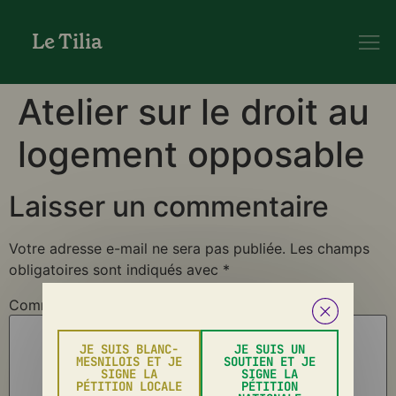
Le Tilia
Atelier sur le droit au
logement opposable
Laisser un commentaire
Votre adresse e-mail ne sera pas publiée.
Les champs
obligatoires sont indiqués avec
*
Commentaire
*
JE SUIS BLANC-
JE SUIS UN
MESNILOIS ET JE
SOUTIEN ET JE
SIGNE LA
SIGNE LA
PÉTITION LOCALE
PÉTITION