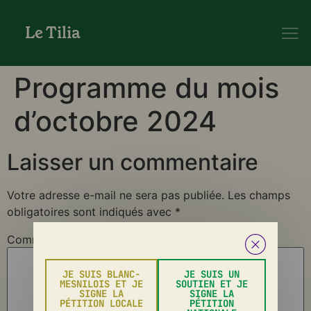
Le Tilia
Programme du mois
d’octobre 2024
Laisser un commentaire
Votre adresse e-mail ne sera pas publiée.
Les champs
obligatoires sont indiqués avec
*
Commentaire
*
JE SUIS BLANC-
JE SUIS UN
MESNILOIS ET JE
SOUTIEN ET JE
SIGNE LA
SIGNE LA
PÉTITION LOCALE
PÉTITION