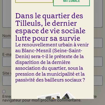
NATIONALE
Dans le quartier des
Tilleuls, le dernier
espace de vie sociale
lutte pour sa survie
Nom
*
Le renouvellement urbain à venir
au Blanc-Mesnil (Seine-Saint-
E-mail
*
Denis) sera-t-il le prétexte de la
disparition de la dernière
association du quartier, sous la
pression de la municipalité et la
Site web
passivité des bailleurs sociaux ?
Enregistrer mon nom, mon e-mail et mon site dans le
navigateur pour mon prochain commentaire.