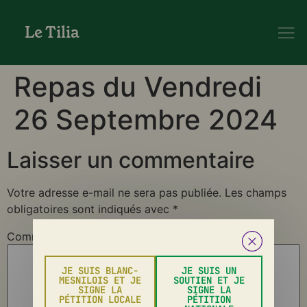
Le Tilia
Repas du Vendredi
26 Septembre 2024
Laisser un commentaire
Votre adresse e-mail ne sera pas publiée.
Les champs
obligatoires sont indiqués avec
*
Commentaire
*
JE SUIS BLANC-
JE SUIS UN
MESNILOIS ET JE
SOUTIEN ET JE
SIGNE LA
SIGNE LA
PÉTITION LOCALE
PÉTITION