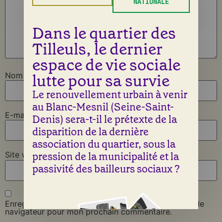
NATIONALE
Dans le quartier des
Tilleuls, le dernier
espace de vie sociale
lutte pour sa survie
Nom
*
Le renouvellement urbain à venir
au Blanc-Mesnil (Seine-Saint-
E-mail
*
Denis) sera-t-il le prétexte de la
disparition de la dernière
association du quartier, sous la
pression de la municipalité et la
Site web
passivité des bailleurs sociaux ?
Enregistrer mon nom, mon e-mail et mon site dans le
navigateur pour mon prochain commentaire.