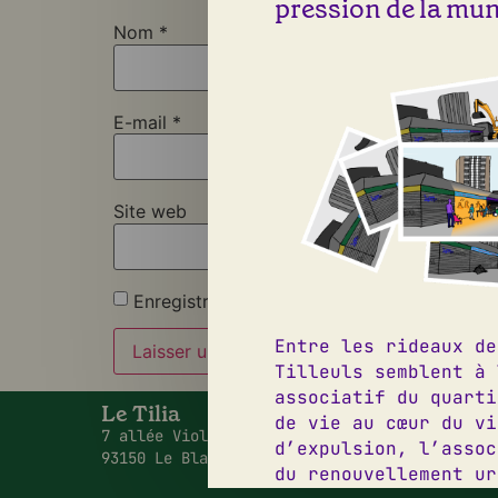
pression de la muni
Nom
*
E-mail
*
Site web
Enregistrer mon nom, mon e-mail et mon si
Entre les rideaux de
Tilleuls semblent à 
associatif du quarti
Le Tilia
09 50 2
de vie au cœur du vi
7 allée Viollet Le Duc,
contact
d’expulsion, l’assoc
93150 Le Blanc Mesnil
Instagr
du renouvellement ur