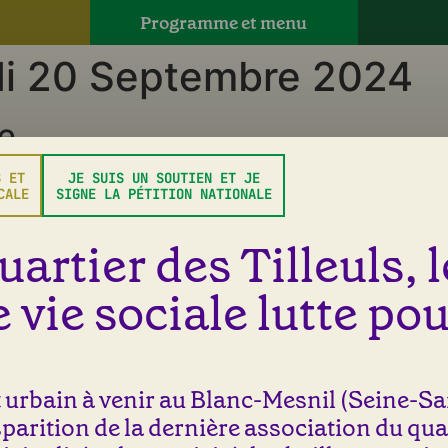
Programme et menu
di 20 Septembre 2024
e
S ET
JE SUIS UN SOUTIEN ET JE
 champs obligatoires sont indiqués avec
*
CALE
SIGNE LA PÉTITION NATIONALE
uartier des Tilleuls, 
 vie sociale lutte pou
urbain à venir au Blanc-Mesnil (Seine-Sai
isparition de la dernière association du qua