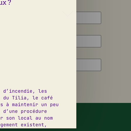
ux ?
s d’incendie, les
e du Tilia, le café
és à maintenir un peu
esign graphique:
Jeanne Triboul
p d’une procédure
éveloppement web:
Thomas Virzi
er son local au nom
ogement existent,