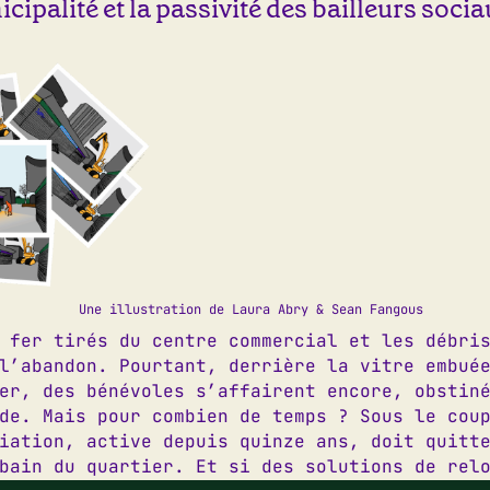
cipalité et la passivité des bailleurs socia
te dans le navigateur pour mon prochain commentaire.
Une illustration de Laura Abry & Sean Fangous
 fer tirés du centre commercial et les débri
l’abandon. Pourtant, derrière la vitre embué
er, des bénévoles s’affairent encore, obstin
4 82 15
|
06 62 14 95 41
D
de. Mais pour combien de temps ? Sous le cou
@letilia.org
D
iation, active depuis quinze ans, doit quitt
am
|
Facebook
bain du quartier. Et si des solutions de rel