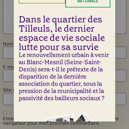
NATIONALE
Dans le quartier des
Tilleuls, le dernier
espace de vie sociale
lutte pour sa survie
Nom
*
Le renouvellement urbain à venir
au Blanc-Mesnil (Seine-Saint-
E-mail
*
Denis) sera-t-il le prétexte de la
disparition de la dernière
association du quartier, sous la
pression de la municipalité et la
Site web
passivité des bailleurs sociaux ?
Enregistrer mon nom, mon e-mail et mon site dans le
navigateur pour mon prochain commentaire.