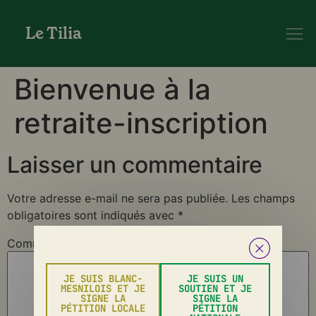
Le Tilia
Bienvenue à la
retraite-inscription
Laisser un commentaire
Votre adresse e-mail ne sera pas publiée.
Les champs
obligatoires sont indiqués avec
*
Commentaire
*
JE SUIS BLANC-
JE SUIS UN
MESNILOIS ET JE
SOUTIEN ET JE
SIGNE LA
SIGNE LA
PÉTITION LOCALE
PÉTITION