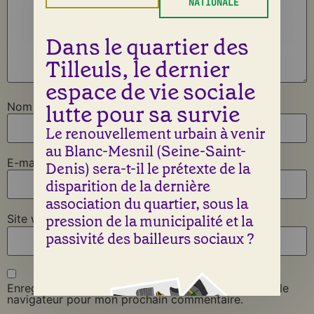
NATIONALE
Dans le quartier des
Tilleuls, le dernier
espace de vie sociale
lutte pour sa survie
Nom
*
Le renouvellement urbain à venir
au Blanc-Mesnil (Seine-Saint-
E-mail
*
Denis) sera-t-il le prétexte de la
disparition de la dernière
association du quartier, sous la
pression de la municipalité et la
Site web
passivité des bailleurs sociaux ?
Enregistrer mon nom, mon e-mail et mon site dans le
navigateur pour mon prochain commentaire.