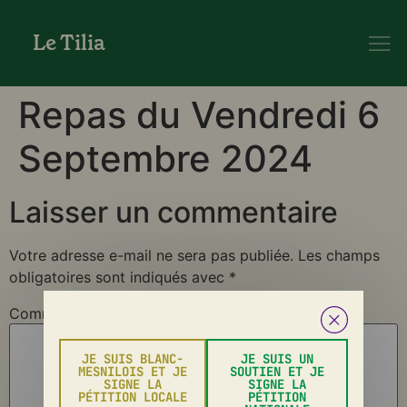
Le Tilia
Repas du Vendredi 6
Septembre 2024
Laisser un commentaire
Votre adresse e-mail ne sera pas publiée.
Les champs
obligatoires sont indiqués avec
*
Commentaire
*
JE SUIS BLANC-
JE SUIS UN
MESNILOIS ET JE
SOUTIEN ET JE
SIGNE LA
SIGNE LA
PÉTITION LOCALE
PÉTITION