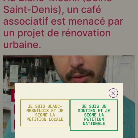
Saint-Denis), un café
associatif est menacé par
un projet de rénovation
urbaine.
JE SUIS BLANC-
JE SUIS UN
MESNILOIS ET JE
SOUTIEN ET JE
SIGNE LA
SIGNE LA
PÉTITION LOCALE
PÉTITION
NATIONALE