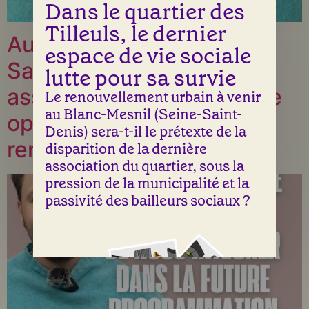
Dans le quartier des
Tilleuls, le dernier
Au Blanc-Mesnil (Seine-
espace de vie sociale
Saint-Denis), un café
lutte pour sa survie
associatif menacé par une
Le renouvellement urbain à venir
au Blanc-Mesnil (Seine-Saint-
opération de
Denis) sera-t-il le prétexte de la
renouvellement urbain
disparition de la dernière
association du quartier, sous la
pression de la municipalité et la
passivité des bailleurs sociaux ?