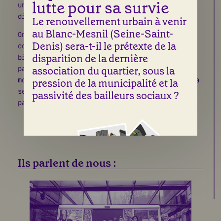
lutte pour sa survie
un moment d’échange ou pour des ateliers
divers.
Le renouvellement urbain à venir
au Blanc-Mesnil (Seine-Saint-
On y trouve une cuisine dans laquelle sont
Denis) sera-t-il le prétexte de la
concoctés de délicieux plats du monde, une
disparition de la dernière
bibliothèque de jeux et de livres, un espace
association du quartier, sous la
partagé pour des activités sportives ou des
moments d’échanges. Les animations rythment la
pression de la municipalité et la
semaine: accès au droit, Qi-Gong, ateliers
passivité des bailleurs sociaux ?
parents-enfants…
Ils parlent de nous :
Une illustration de Laura Abry & Sean Fangous