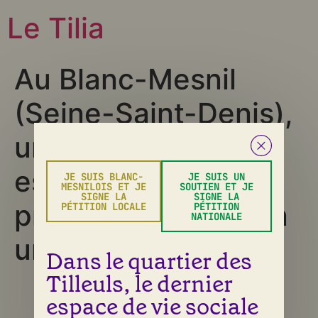
Le Tilia
Au Blanc-Mesnil
(Seine-Saint-Denis),
un café associatif
est menacé par un
JE SUIS BLANC-
JE SUIS UN
MESNILOIS ET JE
SOUTIEN ET JE
SIGNE LA
SIGNE LA
projet de rénovation
PÉTITION LOCALE
PÉTITION
NATIONALE
urbaine.
Dans le quartier des
Tilleuls, le dernier
Tous droits réservés
espace de vie sociale