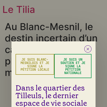
Le Tilia
Au Blanc-Mesnil, le
destin incertain d’un
café associatif en
plein tourbillon des
JE SUIS BLANC-
JE SUIS UN
MESNILOIS ET JE
SOUTIEN ET JE
SIGNE LA
SIGNE LA
municipales
PÉTITION LOCALE
PÉTITION
NATIONALE
Dans le quartier des
Tous droits réservés
Tilleuls, le dernier
espace de vie sociale