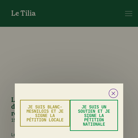
Le Tilia
Les droits des locataires relogés
dans le cadre d’un projet de
JE SUIS BLANC-
JE SUIS UN
MESNILOIS ET JE
SOUTIEN ET JE
renouvellement urbain
SIGNE LA
SIGNE LA
PÉTITION LOCALE
PÉTITION
15 novembre 2024
NATIONALE
Le quartier des Tilleuls fait l’objet d’un