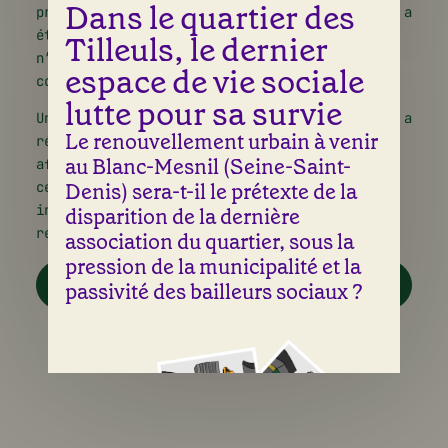
Dans le quartier des
projet de renouvellement urbain. Si le projet a
été élaboré sans concertation citoyenne, il
Tilleuls, le dernier
n’en demeure pas moins que les habitants
espace de vie sociale
concernés bénéficient d’autres droits.
lutte pour sa survie
Un adhérent de l’association, M. de Kerautem, a
Le renouvellement urbain à venir
réalisé une note qui rappelle les droits
au Blanc-Mesnil (Seine-Saint-
afférents aux locataires relogés. Il tenait à
ce qu’elle soit accessible depuis le site
Denis) sera-t-il le prétexte de la
internet de l’association. Nous l’en
disparition de la dernière
remercions.
association du quartier, sous la
pression de la municipalité et la
NOTE SUR LES DROITS DES LOCATAIRES
passivité des bailleurs sociaux ?
RELOGÉS