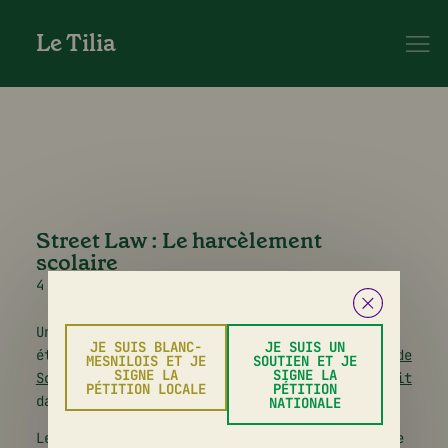
Le Tilia
Street Law : Le harcèlement
scolaire
4 mai 2024
Une à deux fois par mois au Tilia, les
JE SUIS BLANC-
JE SUIS UN
étudiants de la
Clinique de l’École de droit de
MESNILOIS ET JE
SOUTIEN ET JE
SIGNE LA
SIGNE LA
Sciences Po
animent un atelier
d’accès au droit
PÉTITION LOCALE
PÉTITION
dans le cadre du projet «
Street Law
».
NATIONALE
Le samedi 4 mai 2024, il a été proposé l’étude