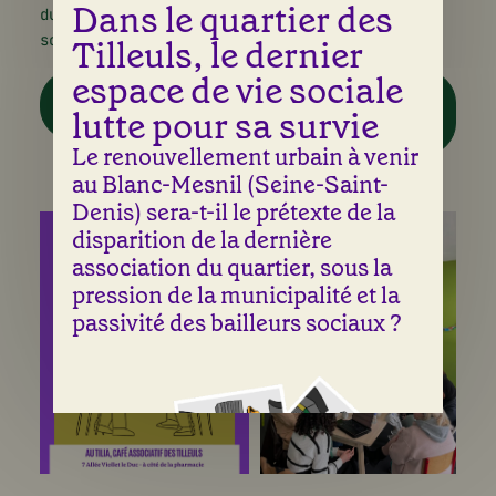
Dans le quartier des
du des enfants sous l’angle du harcèlement
scolaire.
Tilleuls, le dernier
espace de vie sociale
PROTOCOLE DE PRISE
DÉCISION DU
EN CHARGE DU
DÉFENSEUR DES
lutte pour sa survie
HARCÈLEMENT SCOLAIRE
DROITS N°2022-
049
Le renouvellement urbain à venir
au Blanc-Mesnil (Seine-Saint-
Denis) sera-t-il le prétexte de la
disparition de la dernière
association du quartier, sous la
pression de la municipalité et la
passivité des bailleurs sociaux ?