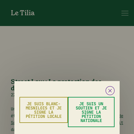
Le Tilia
Street Law : La protection des
données personnelles
22 avril 2023
JE SUIS BLANC-
JE SUIS UN
MESNILOIS ET JE
SOUTIEN ET JE
Une à deux fois par mois au Tilia, les
SIGNE LA
SIGNE LA
étudiants de la
Clinique de l’École de droit de
PÉTITION LOCALE
PÉTITION
NATIONALE
Sciences Po
animent un atelier
d’accès au droit
dans le cadre du projet «
Street Law
».