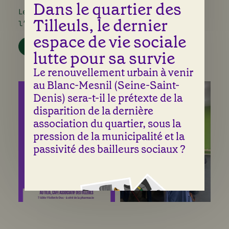
Dans le quartier des
Le samedi 24 avril 2023, il a été proposé
Tilleuls, le dernier
l’étude du droit des données personnelles.
espace de vie sociale
PRÉSENTATION POWERPOINT
lutte pour sa survie
Le renouvellement urbain à venir
au Blanc-Mesnil (Seine-Saint-
Denis) sera-t-il le prétexte de la
disparition de la dernière
association du quartier, sous la
pression de la municipalité et la
passivité des bailleurs sociaux ?