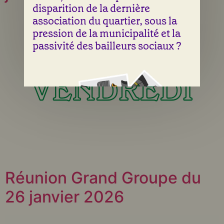
disparition de la dernière
association du quartier, sous la
pression de la municipalité et la
passivité des bailleurs sociaux ?
Une illustration de Laura Abry & Sean Fangous
Réunion Grand Groupe du
Entre les rideaux de fer tirés du
26 janvier 2026
centre commercial et les débris
d’incendie, les Tilleuls semblent à
l’abandon. Pourtant, derrière la vitre