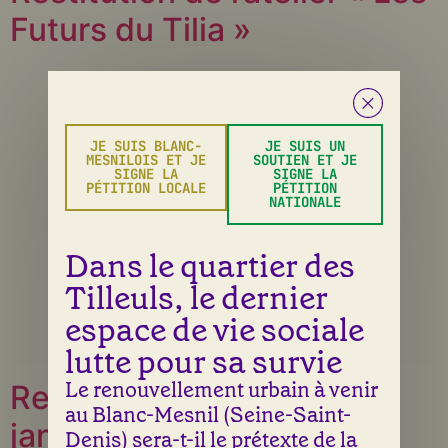
Futurs du Tilia »
JE SUIS BLANC-
JE SUIS UN
MESNILOIS ET JE
SOUTIEN ET JE
SIGNE LA
SIGNE LA
PÉTITION LOCALE
PÉTITION
NATIONALE
Dans le quartier des
Tilleuls, le dernier
espace de vie sociale
lutte pour sa survie
Le renouvellement urbain à venir
Repas du vendredi 23
au Blanc-Mesnil (Seine-Saint-
janvier 2026
Denis) sera-t-il le prétexte de la