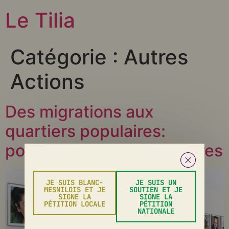
Le Tilia
Catégorie :
Autres
Actions
Des migrations aux
quartiers populaires:
portraits, paroles, territoires
JE SUIS BLANC-
JE SUIS UN
MESNILOIS ET JE
SOUTIEN ET JE
SIGNE LA
SIGNE LA
PÉTITION LOCALE
PÉTITION
NATIONALE