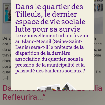
Dans le quartier des
Tilleuls, le dernier
espace de vie sociale
lutte pour sa survie
Le renouvellement urbain à venir
De 2021 à 2023, Christiane Vollaire et Philippe Bazin
au Blanc-Mesnil (Seine-Saint-
ont mené dans le quartier populaire des Tilleuls menacé
Denis) sera-t-il le prétexte de la
de destruction, au Blanc-Mesnil en Seine Saint-Denis, un
disparition de la dernière
travail associant philosophie de terrain et photographie
association du quartier, sous la
documentaire critique, à partir d’entretiens et de
pression de la municipalité et la
portraits d’entretien, construisant une histoire du
passivité des bailleurs sociaux ?
quartier par les parcours multiples de ses habitants. De
[…]
Daniel Bouy, “Quand Le Tilia
Refleurira…”