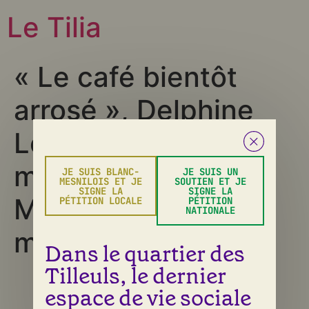
Le Tilia
« Le café bientôt
arrosé », Delphine
Loussert, Journal
municipal du Blanc-
JE SUIS BLANC-
JE SUIS UN
MESNILOIS ET JE
SOUTIEN ET JE
SIGNE LA
SIGNE LA
Mesnil du 7 au 21
PÉTITION LOCALE
PÉTITION
NATIONALE
mars 2013
Dans le quartier des
Tilleuls, le dernier
Tous droits réservés
espace de vie sociale