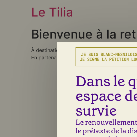
Le Tilia
Bienvenue à la ret
À destination des jeunes retraités, cet atelie
JE SUIS BLANC-MESNILOI
En partenariat avec le PRIF et Neosilver.
JE SIGNE LA PÉTITION LO
Dans le q
espace de
survie
Le renouvellement 
le prétexte de la d