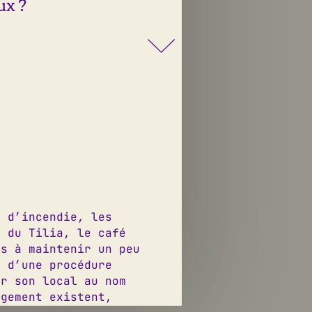
ux ?
s d’incendie, les
e du Tilia, le café
és à maintenir un peu
p d’une procédure
er son local au nom
ogement existent,