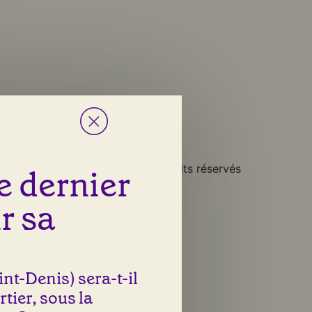
tape de la vie.
Tous droits réservés
le dernier
r sa
nt-Denis) sera-t-il
rtier, sous la