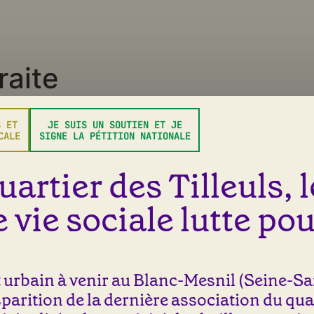
raite
r vous permettra d’appréhender sereinement cette nouvelle é
S ET
JE SUIS UN SOUTIEN ET JE
CALE
SIGNE LA PÉTITION NATIONALE
uartier des Tilleuls, 
 vie sociale lutte pou
urbain à venir au Blanc-Mesnil (Seine-Sai
isparition de la dernière association du qua